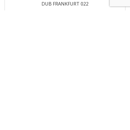
DUB FRANKFURT 022
1888 Kč/m² bez DPH
2284 Kč/m² s DPH
Detail a rozpočet na míru