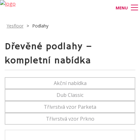
MENU
Yesfloor
>
Podlahy
Dřevěné podlahy –
kompletní nabídka
Akční nabídka
Dub Classic
Třívrstvá vzor Parketa
Třívrstvá vzor Prkno