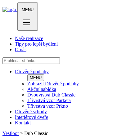
MENU
Naše realizace
Tipy pro lepší bydlení
O nás
Dřevěné podlahy
MENU
Zobrazit Dřevěné podlahy
Akční nabídka
Dvouvrstvá Dub Classic
Třívrstvá vzor Parketa
Třívrstvá vzor Prkno
Dřevěné schody
Interiérové dveře
Kontakt
Yesfloor
>
Dub Classic