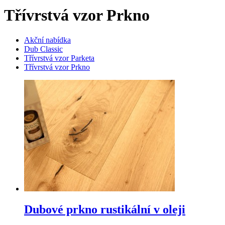
Třívrstvá vzor Prkno
Akční nabídka
Dub Classic
Třívrstvá vzor Parketa
Třívrstvá vzor Prkno
Dubové prkno rustikální v oleji