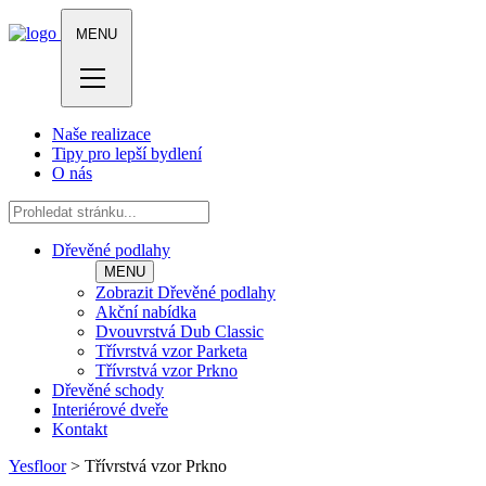
MENU
Naše realizace
Tipy pro lepší bydlení
O nás
Dřevěné podlahy
MENU
Zobrazit Dřevěné podlahy
Akční nabídka
Dvouvrstvá Dub Classic
Třívrstvá vzor Parketa
Třívrstvá vzor Prkno
Dřevěné schody
Interiérové dveře
Kontakt
Yesfloor
>
Třívrstvá vzor Prkno