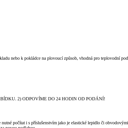
dkladu nebo k pokládce na plovoucí způsob, vhodná pro teplovodní pod
DKU. 2) ODPOVÍME DO 24 HODIN OD PODÁNÍ!
nutné počítat i s příslušenstvím jako je elastické lepidlo či obvodový
y za novou podlahou.