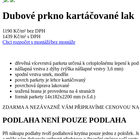
Dubové prkno kartáčované lak
1190 Kč/m² bez DPH
1439 Kč/m² s DPH
Chci rozpočet s montáží/bez montáže
dřevěná vícevrstvá parketa určená k celoplošnému lepení k po
nášlapná vrstva z dýhy (výška nášlapné vrstvy 3,6 mm)
spodní vrstva smrk, modřín
povrch parkety je lehce kartáčovaný
povrchová úprava lakované
sražená hrana je provedena na 4 stranách
formát parkety 14x182x2200 mm (v.š.d.)
ZDARMA A NEZÁVAZNĚ VÁM PŘIPRAVÍME CENOVOU NABÍ
PODLAHA NENÍ POUZE PODLAHA
Při nákupu podlahy tvoří podlahová krytina pouze jednu z položek. Je 
a může vám dokonale upřesnit představu o finanční stránce vaší cest