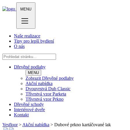
MENU
Naše realizace
Tipy pro lepší bydlení
O nás
Dřevěné podlahy
MENU
Zobrazit Dřevěné podlahy
Akční nabídka
Dvouvrstvá Dub Classic
Třívrstvá vzor Parketa
Třívrstvá vzor Prkno
Dřevěné schody
Interiérové dveře
Kontakt
Yesfloor
>
Akční nabídka
>
Dubové prkno kartáčované lak