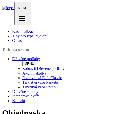
MENU
Naše realizace
Tipy pro lepší bydlení
O nás
Dřevěné podlahy
MENU
Zobrazit Dřevěné podlahy
Akční nabídka
Dvouvrstvá Dub Classic
Třívrstvá vzor Parketa
Třívrstvá vzor Prkno
Dřevěné schody
Interiérové dveře
Kontakt
Objednavka